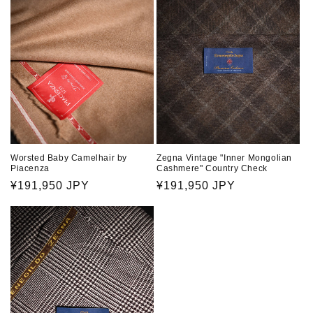
Worsted Baby Camelhair by
Zegna Vintage "Inner Mongolian
Piacenza
Cashmere" Country Check
通
¥191,950 JPY
通
¥191,950 JPY
常
常
価
価
格
格