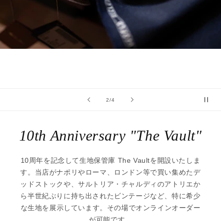
の
2
/
4
10th Anniversary "The Vault"
10周年を記念して生地保管庫 The Vaultを開設いたしま
す。当店がナポリやローマ、ロンドン等で買い集めたデ
ッドストックや、サルトリア・チャルディのアトリエか
ら半世紀ぶりに持ち出されたビンテージなど、特に希少
な生地を展示しています。その場でオンラインオーダー
が可能です。