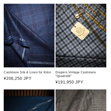
常
常
価
価
格
格
Cashmere Silk & Linen for Kiton
Drapers Vintage Cashmere
"Quadretti"
通
¥206,250 JPY
通
¥191,950 JPY
常
常
価
価
格
格