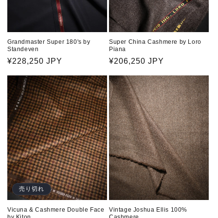
Grandmaster Super 180's by
Super China Cashmere by Loro
Standeven
Piana
通
¥228,250 JPY
通
¥206,250 JPY
常
常
価
価
格
格
売り切れ
Vicuna & Cashmere Double Face
Vintage Joshua Ellis 100%
by Kiton
Cashmere