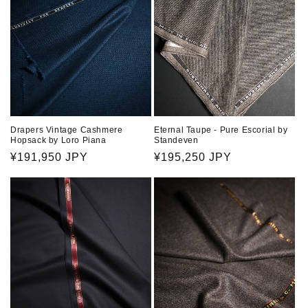
Drapers Vintage Cashmere
Eternal Taupe - Pure Escorial by
Hopsack by Loro Piana
Standeven
通
¥191,950 JPY
通
¥195,250 JPY
常
常
価
価
格
格