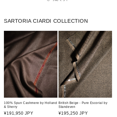
SARTORIA CIARDI COLLECTION
100% Spun Cashmere by Holland
British Beige - Pure Escorial by
& Sherry
Standeven
通
¥191,950 JPY
通
¥195,250 JPY