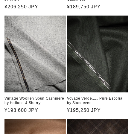
通
¥206,250 JPY
通
¥189,750 JPY
常
常
価
価
格
格
Vintage Woollen Spun Cashmere
Voyage Verde...... Pure Escorial
by Holland & Sherry
by Standeven
通
¥193,600 JPY
通
¥195,250 JPY
常
常
価
価
格
格