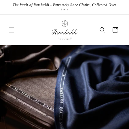
コンテ
The Vault of Rambaldi - Extremely Rare Cloths, Collected Over
ンツに
Time
進む
カ
ー
ト